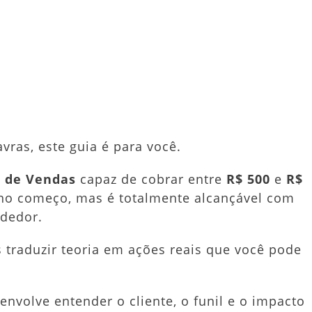
ator
das:
er
dit
Share
mo
meçar
rar
ras, este guia é para você.
-
 de Vendas
capaz de cobrar entre
R$ 500
e
R$
 no começo, mas é totalmente alcançável com
to
ndedor.
 traduzir teoria em ações reais que você pode
envolve entender o cliente, o funil e o impacto