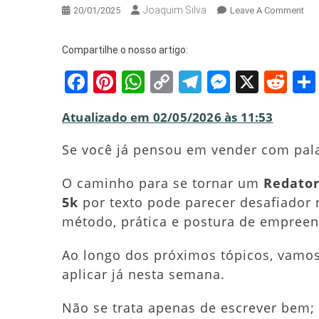
Joaquim Silva
On
20/01/2025
Leave A Comment
Red
De
Compartilhe o nosso artigo:
Ven
Facebook
Pinterest
WhatsApp
Copy
Telegram
Messeng
X
Red
Co
Co
Link
E
Atualizado em 02/05/2026 às 11:53
Cob
R$
Se você já pensou em vender com palav
500
5k
O caminho para se tornar um
Redator
Por
5k
por texto pode parecer desafiador
Tex
método, prática e postura de empree
Ao longo dos próximos tópicos, vamos
aplicar já nesta semana.
Não se trata apenas de escrever bem; 