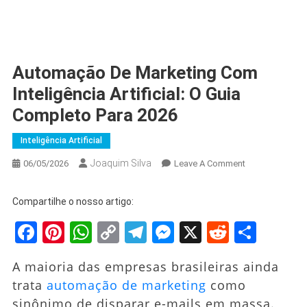
Automação De Marketing Com
Inteligência Artificial: O Guia
Completo Para 2026
Inteligência Artificial
Joaquim Silva
On
06/05/2026
Leave A Comment
Automação
De
Compartilhe o nosso artigo:
Marketing
Facebook
Pinterest
WhatsApp
Copy
Telegram
Messenger
X
Reddit
Shar
Com
Inteligência
Link
Artificial:
A maioria das empresas brasileiras ainda
O
trata
automação de marketing
como
Guia
sinônimo de disparar e-mails em massa.
Completo