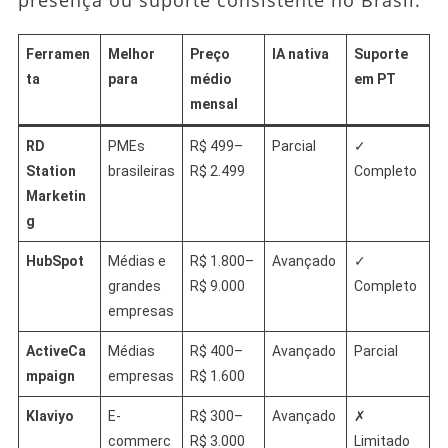
Ferramen
Melhor
Preço
IA nativa
Suporte
ta
para
médio
em PT
mensal
RD
PMEs
R$ 499–
Parcial
✓
Station
brasileiras
R$ 2.499
Completo
Marketin
g
HubSpot
Médias e
R$ 1.800–
Avançado
✓
grandes
R$ 9.000
Completo
empresas
ActiveCa
Médias
R$ 400–
Avançado
Parcial
mpaign
empresas
R$ 1.600
Klaviyo
E-
R$ 300–
Avançado
✗
commerc
R$ 3.000
Limitado