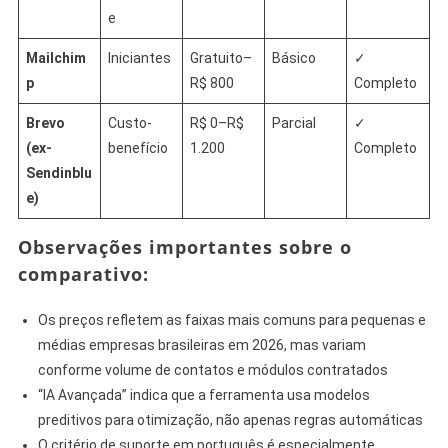
e
Mailchim
Iniciantes
Gratuito–
Básico
✓
p
R$ 800
Completo
Brevo
Custo-
R$ 0–R$
Parcial
✓
(ex-
benefício
1.200
Completo
Sendinblu
e)
Observações importantes sobre o
comparativo:
Os preços refletem as faixas mais comuns para pequenas e
médias empresas brasileiras em 2026, mas variam
conforme volume de contatos e módulos contratados
“IA Avançada” indica que a ferramenta usa modelos
preditivos para otimização, não apenas regras automáticas
O critério de suporte em português é especialmente