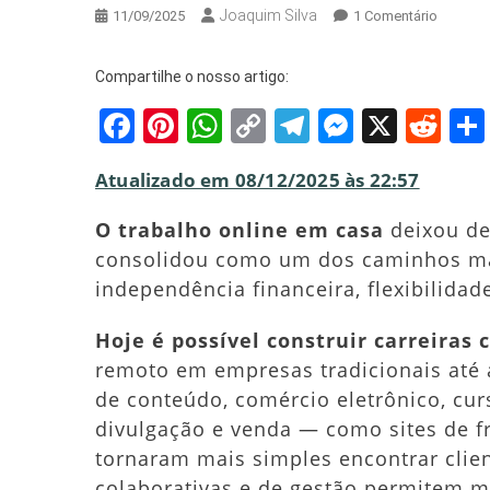
Joaquim Silva
Em
11/09/2025
1 Comentário
Trabalh
Online
Compartilhe o nosso artigo:
Em
Facebook
Pinterest
WhatsApp
Copy
Telegram
Messeng
X
Red
Casa:
Como
Link
Alcança
Atualizado em 08/12/2025 às 22:57
A
Liberda
O trabalho online em casa
deixou de
Financei
consolidou como um dos caminhos ma
independência financeira, flexibilidad
Hoje é possível construir carreiras 
remoto em empresas tradicionais até 
de conteúdo, comércio eletrônico, cur
divulgação e venda — como sites de fr
tornaram mais simples encontrar clien
colaborativas e de gestão permitem m