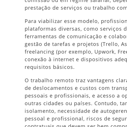
comissão ou em regime salarial, depe
prestação de serviços ou trabalho co
Para viabilizar esse modelo, profissi
plataformas diversas, como serviços 
ferramentas de comunicação e colabor
gestão de tarefas e projetos (Trello,
freelancing (por exemplo, Upwork, Free
conexão à internet e dispositivos ad
requisitos básicos.
O trabalho remoto traz vantagens clar
de deslocamentos e custos com transpo
pessoais e profissionais, e acesso a
outras cidades ou países. Contudo, t
isolamento, necessidade de autogerenc
pessoal e profissional, riscos de segu
contratuais que devem ser bem comp