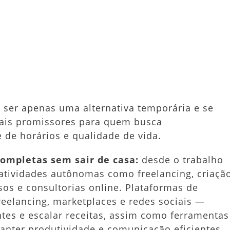
o
er
dit
Share
r
de
 ser apenas uma alternativa temporária e se
ra
is promissores para quem busca
e de horários e qualidade de vida.
completas sem sair de casa:
desde o trabalho
atividades autônomas como freelancing, criaçã
sos e consultorias online. Plataformas de
eelancing, marketplaces e redes sociais —
tes e escalar receitas, assim como ferramentas
anter produtividade e comunicação eficientes.