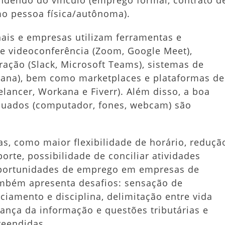
ndendo do vínculo (emprego formal, contrato d
mo pessoa física/autônoma).
onais e empresas utilizam ferramentas e
de videoconferência (Zoom, Google Meet),
ação (Slack, Microsoft Teams), sistemas de
 Asana), bem como marketplaces e plataformas de
lancer, Workana e Fiverr). Além disso, a boa
equados (computador, fones, webcam) são
as, como maior flexibilidade de horário, reduçã
rte, possibilidade de conciliar atividades
 oportunidades de emprego em empresas de
ambém apresenta desafios: sensação de
iamento e disciplina, delimitação entre vida
rança da informação e questões tributárias e
reendidas.