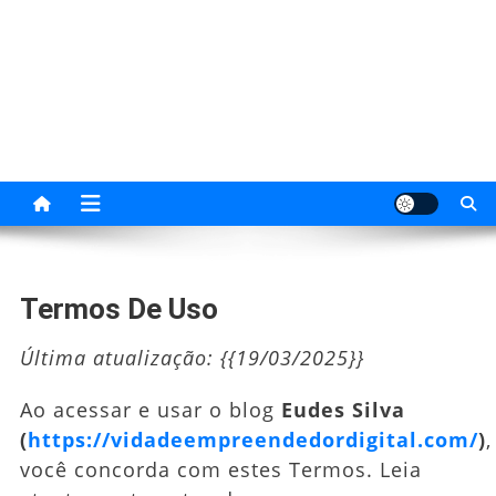
Skip
to
content
Empreendedor Digital
Transforme ideias em negócios digitais de
sucesso.
Termos De Uso
Última atualização: {{19/03/2025}}
Ao acessar e usar o blog
Eudes Silva
(
https://vidadeempreendedordigital.com/
)
,
você concorda com estes Termos. Leia