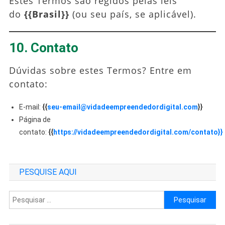
Estes Termos são regidos pelas leis
do
{{Brasil}}
(ou seu país, se aplicável).
10. Contato
Dúvidas sobre estes Termos? Entre em
contato:
E-mail:
{{
seu-email@vidadeempreendedordigital.com
}}
Página de
contato:
{{
https://vidadeempreendedordigital.com/contato}}
PESQUISE AQUI
Pesquisar
por: