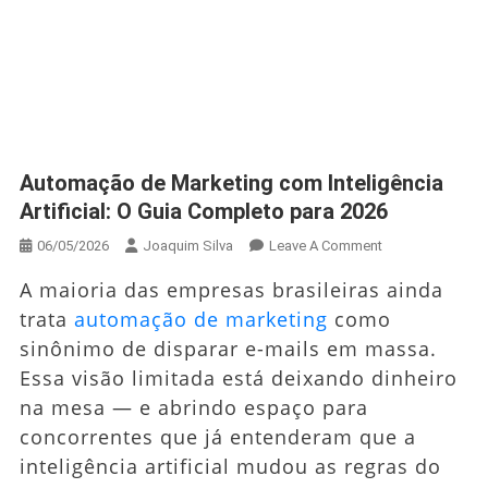
Automação de Marketing com Inteligência
Artificial: O Guia Completo para 2026
On
06/05/2026
Joaquim Silva
Leave A Comment
Automação
A maioria das empresas brasileiras ainda
De
trata
automação de marketing
como
Marketing
sinônimo de disparar e-mails em massa.
Com
Inteligência
Essa visão limitada está deixando dinheiro
Artificial:
na mesa — e abrindo espaço para
O
concorrentes que já entenderam que a
Guia
inteligência artificial mudou as regras do
Completo