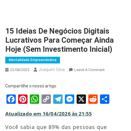
15 Ideias De Negócios Digitais
Lucrativos Para Começar Ainda
Hoje (Sem Investimento Inicial)
Mentalidade Empreendedora
Joaquim Silva
On
22/08/2025
Leave A Comment
15
Ideias
Compartilhe o nosso artigo:
De
Facebook
Pinterest
WhatsApp
Copy
Telegram
Messenger
X
Reddit
Shar
Negócios
Digitais
Link
Lucrativos
Atualizado em 16/04/2026 às 21:55
Para
Começar
Você sabia que 89% das pessoas que
Ainda