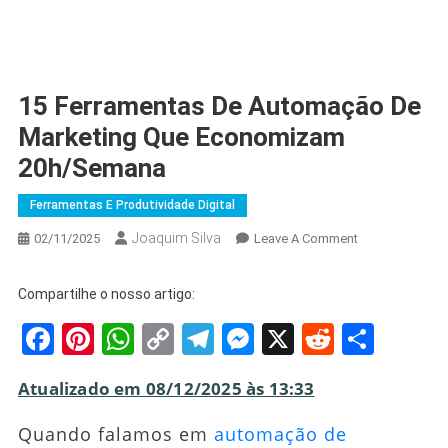
15 Ferramentas De Automação De
Marketing Que Economizam
20h/Semana
Ferramentas E Produtividade Digital
Joaquim Silva
On
02/11/2025
Leave A Comment
15
Ferramentas
Compartilhe o nosso artigo:
De
Facebook
Pinterest
WhatsApp
Copy
Telegram
Messenger
X
Reddit
Shar
Automação
De
Link
Marketing
Atualizado em 08/12/2025 às 13:33
Que
Economizam
Quando falamos em
automação de
20h/Semana