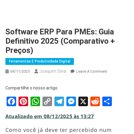
Software ERP Para PMEs: Guia
Definitivo 2025 (Comparativo +
Preços)
Ferramentas E Produtividade Digital
Joaquim Silva
On
04/11/2025
Leave A Comment
Software
ERP
Compartilhe o nosso artigo:
Para
Facebook
Pinterest
WhatsApp
Copy
Telegram
Messenger
X
Reddit
Shar
PMEs:
Guia
Link
Definitivo
Atualizado em 08/12/2025 às 13:27
2025
(Comparativo
Como você já deve ter percebido num
+