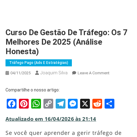
Curso De Gestão De Tráfego: Os 7
Melhores De 2025 (Análise
Honesta)
Tráfego Pago (Ads E Estratégias)
Joaquim Silva
On
04/11/2025
Leave A Comment
Curso
De
Compartilhe o nosso artigo:
Gestão
Facebook
Pinterest
WhatsApp
Copy
Telegram
Messenger
X
Reddit
Shar
De
Tráfego:
Link
Os
Atualizado em 16/04/2026 às 21:14
7
Melhores
Se você quer aprender a gerir tráfego de
De