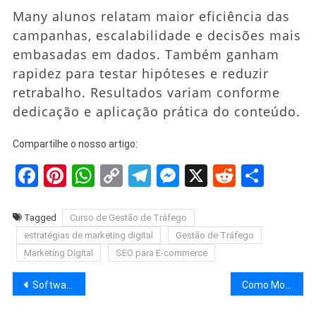
Many alunos relatam maior eficiência das
campanhas, escalabilidade e decisões mais
embasadas em dados. Também ganham
rapidez para testar hipóteses e reduzir
retrabalho. Resultados variam conforme
dedicação e aplicação prática do conteúdo.
Compartilhe o nosso artigo:
Facebook
Pinterest
WhatsApp
Copy
Telegram
Messenger
X
Reddit
Shar
Link
Tagged
Curso de Gestão de Tráfego
estratégias de marketing digital
Gestão de Tráfego
Marketing Digital
SEO para E-commerce
Navegação
Software ERP para PMEs: Guia Definitivo 2025 (Comparativo + Preços)
Como Montar um Home Office Profissional: Guia Completo Passo a Passo – 2025
de