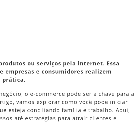
mo
iar
u
er
dit
Share
mmerce
ançar
rodutos ou serviços pela internet. Essa
ependência
e empresas e consumidores realizem
anceira
 prática.
 negócio, o e-commerce pode ser a chave para a
rtigo, vamos explorar como você pode iniciar
esteja conciliando família e trabalho. Aqui,
os até estratégias para atrair clientes e