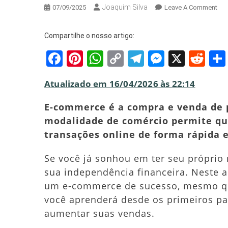
Joaquim Silva
On
07/09/2025
Leave A Comment
Co
Inic
Compartilhe o nosso artigo:
Se
Facebook
Pinterest
WhatsApp
Copy
Telegram
Messeng
X
Red
E-
Co
Link
E
Atualizado em 16/04/2026 às 22:14
Alc
A
E-commerce é a compra e venda de p
Ind
modalidade de comércio permite qu
Fin
transações online de forma rápida e
Se você já sonhou em ter seu próprio
sua independência financeira. Neste a
um e-commerce de sucesso, mesmo que 
você aprenderá desde os primeiros pass
aumentar suas vendas.