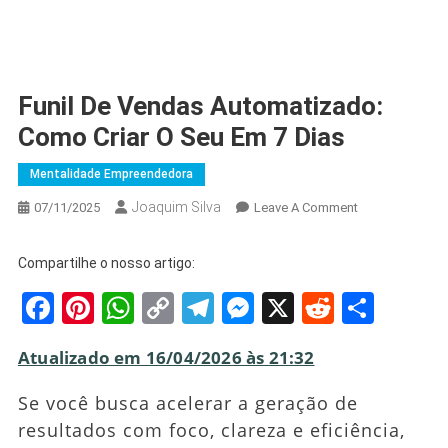
Funil De Vendas Automatizado:
Como Criar O Seu Em 7 Dias
Mentalidade Empreendedora
Joaquim Silva
On
07/11/2025
Leave A Comment
Funil
De
Compartilhe o nosso artigo:
Vendas
Facebook
Pinterest
WhatsApp
Copy
Telegram
Messenger
X
Reddit
Shar
Automatizado:
Como
Link
Criar
Atualizado em 16/04/2026 às 21:32
O
Seu
Se você busca acelerar a geração de
Em
resultados com foco, clareza e eficiência,
7