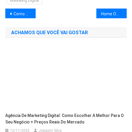
Marketing Digital
Navegação
Como Montar um Home Office Profissional: Guia Completo Passo a Passo – 2025
Home Office em Espaços Pequenos: 15 Ideias Práticas para Espaços de Até 5m²
de
ACHAMOS QUE VOCÊ VAI GOSTAR
Post
Agência De Marketing Digital: Como Escolher A Melhor Para O
Seu Negócio + Preços Reais Do Mercado
12/11/2025
Joaquim Silva