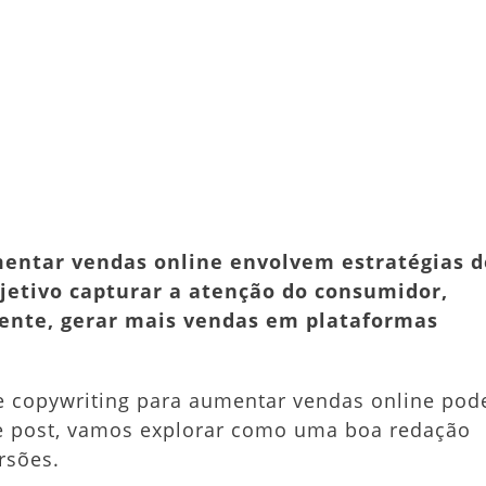
nicas
ywriting
er
dit
Share
a
entar
das
ine:
mentar vendas online envolvem estratégias d
a
jetivo capturar a atenção do consumidor,
pleto
mente, gerar mais vendas em plataformas
e copywriting para aumentar vendas online pod
te post, vamos explorar como uma boa redação
rsões.