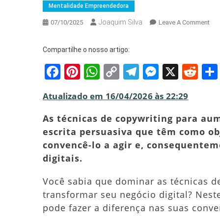
Mentalidade Empreendedora
Joaquim Silva
On
07/10/2025
Leave A Comment
Téc
De
Compartilhe o nosso artigo:
Cop
Facebook
Pinterest
WhatsApp
Copy
Telegram
Messeng
X
Red
Par
Aum
Link
Ven
Atualizado em 16/04/2026 às 22:29
Onl
O
As técnicas de copywriting para au
Gui
escrita persuasiva que têm como ob
Com
convencê-lo a agir e, consequente
digitais.
Você sabia que dominar as técnicas d
transformar seu negócio digital? Nes
pode fazer a diferença nas suas conve