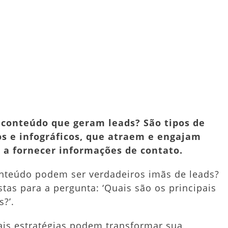
is
o
er
dit
Share
ncipais
matos
teúdo
a
e conteúdo que geram leads? São tipos de
ação
os e infográficos, que atraem e engajam
s a fornecer informações de contato.
ds?
cubra
nteúdo podem ser verdadeiros imãs de leads?
ra!
tas para a pergunta: ‘Quais são os principais
?’.
ais estratégias podem transformar sua