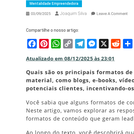
Mentalidade Empreendedora
Joaquim Silva
On
03/09/2025
Leave A Comment
Qua
Sã
Compartilhe o nosso artigo:
Os
Facebook
Pinterest
WhatsApp
Copy
Telegram
Messeng
X
Red
Pri
For
Link
De
Atualizado em 08/12/2025 às 23:01
Con
Par
Quais são os principais formatos d
Ger
material, como blogs, e-books, víde
De
potenciais clientes, incentivando-o
Lea
Des
Você sabia que alguns formatos de co
Ago
Neste artigo, vamos explorar as respos
formatos de conteúdo que geram leads
Ao longo do texto, você descobrirá qu