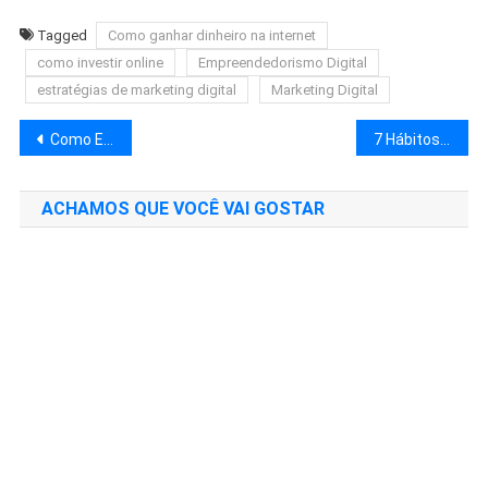
Link
Tagged
Como ganhar dinheiro na internet
como investir online
Empreendedorismo Digital
estratégias de marketing digital
Marketing Digital
Navegação
Como Escalar Negócios Digitais com Automação Eficaz: O Guia Completo
7 Hábitos Comprovados Que Transformam Qualquer Pessoa em um Empreendedor de Sucesso
de
ACHAMOS QUE VOCÊ VAI GOSTAR
Post