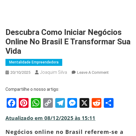
Descubra Como Iniciar Negócios
Online No Brasil E Transformar Sua
Vida
Mentalidade Empreendedora
Joaquim Silva
On
20/10/2025
Leave A Comment
Descubra
Como
Compartilhe o nosso artigo:
Iniciar
Facebook
Pinterest
WhatsApp
Copy
Telegram
Messenger
X
Reddit
Shar
Negócios
Online
Link
No
Atualizado em 08/12/2025 às 15:11
Brasil
E
Negócios online no Brasil referem-se a
Transformar