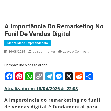
A Importância Do Remarketing No
Funil De Vendas Digital
Mentalidade Empreendedora
Joaquim Silva
On
16/08/2025
Leave A Comment
A
Importância
Compartilhe o nosso artigo:
Do
Facebook
Pinterest
WhatsApp
Copy
Telegram
Messenger
X
Reddit
Shar
Remarketing
No
Link
Funil
Atualizado em 16/04/2026 às 22:08
De
Vendas
A Importância do remarketing no funil
Digital
de vendas digital é fundamental para