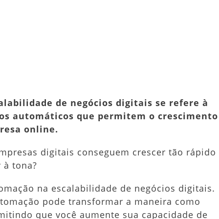
ortância
er
dit
Share
tomação
alabilidade
ócios
abilidade de negócios digitais se refere à
tais
os automáticos que permitem o crescimento
resa online.
mpresas digitais conseguem crescer tão rápido
 à tona?
omação na escalabilidade de negócios digitais.
utomação pode transformar a maneira como
rmitindo que você aumente sua capacidade de