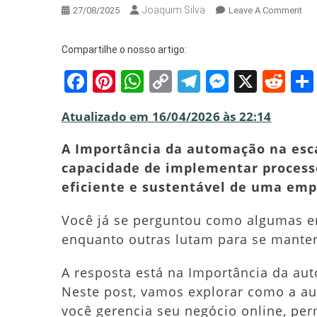
Joaquim Silva
On
27/08/2025
Leave A Comment
A
Imp
Compartilhe o nosso artigo:
Da
Facebook
Pinterest
WhatsApp
Copy
Telegram
Messeng
X
Red
Au
Na
Link
Esc
Atualizado em 16/04/2026 às 22:14
De
Neg
A Importância da automação na escal
Digi
capacidade de implementar process
eficiente e sustentável de uma emp
Você já se perguntou como algumas e
enquanto outras lutam para se manter
A resposta está na Importância da aut
Neste post, vamos explorar como a a
você gerencia seu negócio online, pe