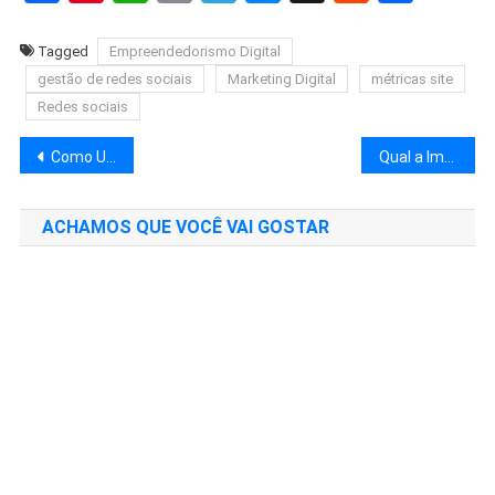
Link
Tagged
Empreendedorismo Digital
gestão de redes sociais
Marketing Digital
métricas site
Redes sociais
Navegação
Como Usar Redes Sociais para Lançar Produtos e Serviços: Guia Prático
Qual a Importância do Marketing de Influenciadores nas Redes Sociais?
de
ACHAMOS QUE VOCÊ VAI GOSTAR
Post