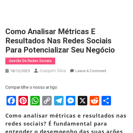
Como Analisar Métricas E
Resultados Nas Redes Sociais
Para Potencializar Seu Negócio
Gestão De Redes Sociais
Joaquim Silva
On
18/12/2025
Leave A Comment
Como
Analisar
Compartilhe o nosso artigo:
Métricas
Facebook
Pinterest
WhatsApp
Copy
Telegram
Messenger
X
Reddit
Shar
E
Resultados
Link
Nas
Como analisar métricas e resultados nas
Redes
redes sociais? É fundamental para
Sociais
entender o desempenho das suas ações
Para