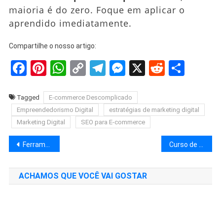
maioria é do zero. Foque em aplicar o
aprendido imediatamente.
Compartilhe o nosso artigo:
Facebook
Pinterest
WhatsApp
Copy
Telegram
Messenger
X
Reddit
Shar
Link
Tagged
E-commerce Descomplicado
Empreendedorismo Digital
estratégias de marketing digital
Marketing Digital
SEO para E-commerce
Navegação
Ferramenta de Email Marketing: Conheça as 12 Melhores
Curso de Funil de Vendas: 8 Melhores para Dominar Conversões em 2026
de
ACHAMOS QUE VOCÊ VAI GOSTAR
Post