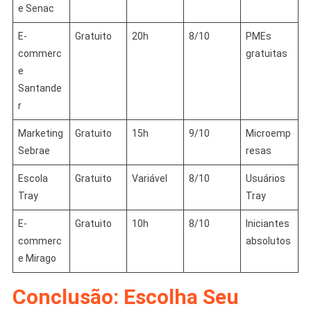
e Senac
E-
Gratuito
20h
8/10
PMEs
commerc
gratuitas
e
Santande
r
Marketing
Gratuito
15h
9/10
Microemp
Sebrae
resas
Escola
Gratuito
Variável
8/10
Usuários
Tray
Tray
E-
Gratuito
10h
8/10
Iniciantes
commerc
absolutos
e Mirago
Conclusão: Escolha Seu