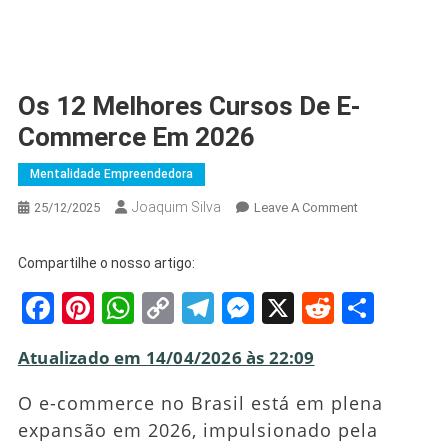
Os 12 Melhores Cursos De E-
Commerce Em 2026
Mentalidade Empreendedora
Joaquim Silva
On
25/12/2025
Leave A Comment
Os
12
Compartilhe o nosso artigo:
Melhores
Facebook
Pinterest
WhatsApp
Copy
Telegram
Messenger
X
Reddit
Shar
Cursos
De
Link
E-
Atualizado em 14/04/2026 às 22:09
Commerce
Em
O e-commerce no Brasil está em plena
2026
expansão em 2026, impulsionado pela