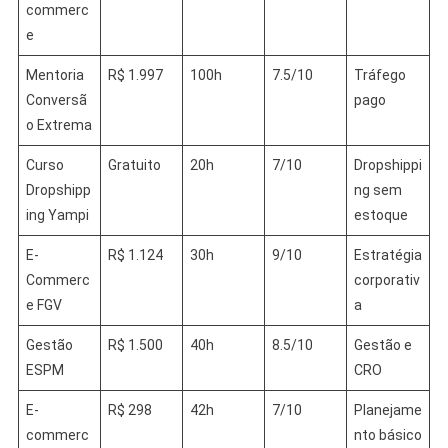
commerc
e
Mentoria
R$ 1.997
100h
7.5/10
Tráfego
Conversã
pago
o Extrema
Curso
Gratuito
20h
7/10
Dropshippi
Dropshipp
ng sem
ing Yampi
estoque
E-
R$ 1.124
30h
9/10
Estratégia
Commerc
corporativ
e FGV
a
Gestão
R$ 1.500
40h
8.5/10
Gestão e
ESPM
CRO
E-
R$ 298
42h
7/10
Planejame
commerc
nto básico