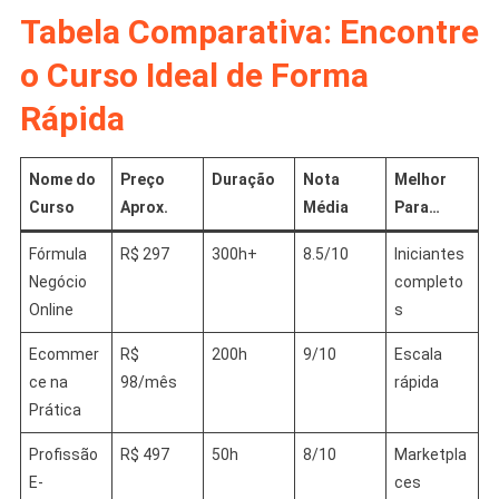
Tabela Comparativa: Encontre
o Curso Ideal de Forma
Rápida
Nome do
Preço
Duração
Nota
Melhor
Curso
Aprox.
Média
Para…
Fórmula
R$ 297
300h+
8.5/10
Iniciantes
Negócio
completo
Online
s
Ecommer
R$
200h
9/10
Escala
ce na
98/mês
rápida
Prática
Profissão
R$ 497
50h
8/10
Marketpla
E-
ces