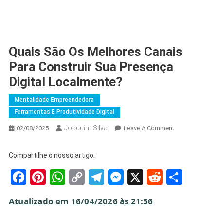
Quais São Os Melhores Canais
Para Construir Sua Presença
Digital Localmente?
Mentalidade Empreendedora
Ferramentas E Produtividade Digital
Joaquim Silva
On
02/08/2025
Leave A Comment
Quais
São
Compartilhe o nosso artigo:
Os
Facebook
Pinterest
WhatsApp
Copy
Telegram
Messenger
X
Reddit
Shar
Melhores
Canais
Link
Para
Atualizado em 16/04/2026 às 21:56
Construir
Sua