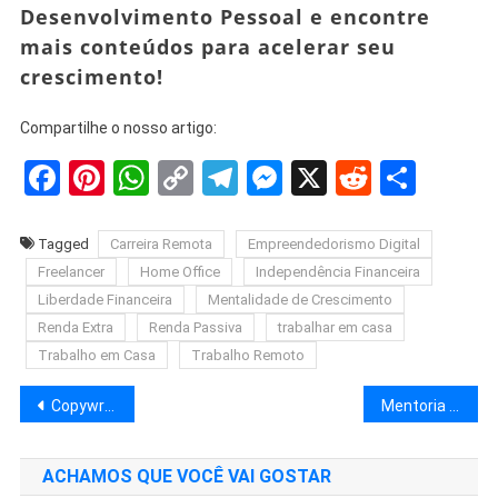
Desenvolvimento Pessoal e encontre
mais conteúdos para acelerar seu
crescimento!
Compartilhe o nosso artigo:
Facebook
Pinterest
WhatsApp
Copy
Telegram
Messenger
X
Reddit
Shar
Link
Tagged
Carreira Remota
Empreendedorismo Digital
Freelancer
Home Office
Independência Financeira
Liberdade Financeira
Mentalidade de Crescimento
Renda Extra
Renda Passiva
trabalhar em casa
Trabalho em Casa
Trabalho Remoto
Navegação
Copywriting para E-commerce: Estratégias Matadoras para Dobrar Suas Vendas
Mentoria de Negócios Digitais: Como Faturar 6 Dígitos em 12 Meses
de
ACHAMOS QUE VOCÊ VAI GOSTAR
Post