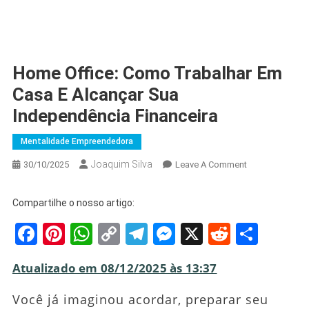
Home Office: Como Trabalhar Em
Casa E Alcançar Sua
Independência Financeira
Mentalidade Empreendedora
Joaquim Silva
On
30/10/2025
Leave A Comment
Home
Office:
Compartilhe o nosso artigo:
Como
Facebook
Pinterest
WhatsApp
Copy
Telegram
Messenger
X
Reddit
Shar
Trabalhar
Em
Link
Casa
Atualizado em 08/12/2025 às 13:37
E
Alcançar
Você já imaginou acordar, preparar seu
Sua