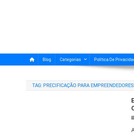
Skip
to
content
Empreendedor Digita
Transforme ideias em negócios digitai
Blog
Categorias
Política De Privacid
TAG:
PRECIFICAÇÃO PARA EMPREENDEDORES