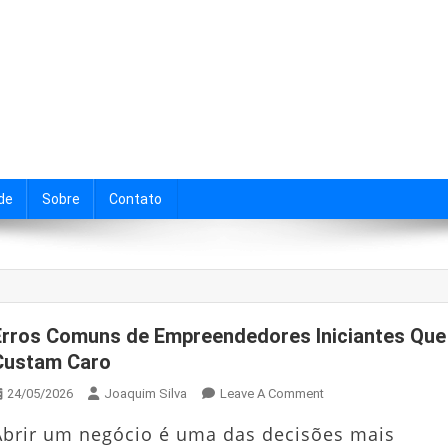
l
s de sucesso.
ade
Sobre
Contato
Erros Comuns de Empreendedores Iniciantes Que
Custam Caro
On
24/05/2026
Joaquim Silva
Leave A Comment
Erros
Abrir um negócio é uma das decisões mais
Comuns