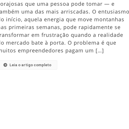
corajosas que uma pessoa pode tomar — e
De
também uma das mais arriscadas. O entusiasm
Empreendedores
Iniciantes
do início, aquela energia que move montanhas
Que
nas primeiras semanas, pode rapidamente se
Custam
transformar em frustração quando a realidade
Caro
do mercado bate à porta. O problema é que
muitos empreendedores pagam um […]
Leia o artigo completo