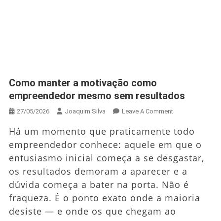
Como manter a motivação como
empreendedor mesmo sem resultados
On
27/05/2026
Joaquim Silva
Leave A Comment
Como
Há um momento que praticamente todo
Manter
empreendedor conhece: aquele em que o
A
entusiasmo inicial começa a se desgastar,
Motivação
Como
os resultados demoram a aparecer e a
Empreendedor
dúvida começa a bater na porta. Não é
Mesmo
fraqueza. É o ponto exato onde a maioria
Sem
desiste — e onde os que chegam ao
Resultados