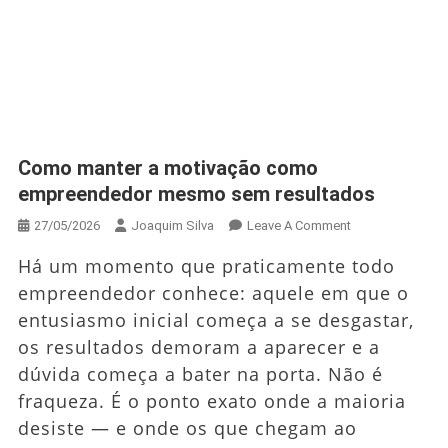
Como manter a motivação como
empreendedor mesmo sem resultados
On
27/05/2026
Joaquim Silva
Leave A Comment
Como
Há um momento que praticamente todo
Manter
empreendedor conhece: aquele em que o
A
entusiasmo inicial começa a se desgastar,
Motivação
Como
os resultados demoram a aparecer e a
Empreendedor
dúvida começa a bater na porta. Não é
Mesmo
fraqueza. É o ponto exato onde a maioria
Sem
desiste — e onde os que chegam ao
Resultados