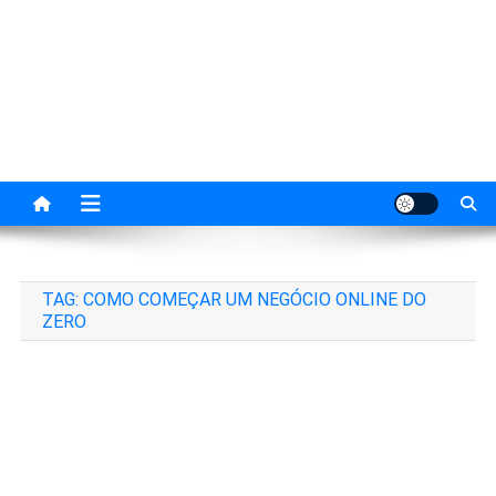
Skip
to
content
Empreendedor Digital
Transforme ideias em negócios digitais de
sucesso.
TAG:
COMO COMEÇAR UM NEGÓCIO ONLINE DO
ZERO