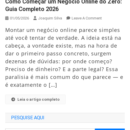
Como Começar um Negócio Online do Zero:
Guia Completo 2026
On
01/05/2026
Joaquim Silva
Leave A Comment
Como
Montar um negócio online parece simples
Começar
até você tentar de verdade. A ideia está na
Um
cabeça, a vontade existe, mas na hora de
Negócio
Online
dar o primeiro passo concreto, surgem
Do
dezenas de dúvidas: por onde começo?
Zero:
Preciso de dinheiro? E a parte legal? Essa
Guia
paralisia é mais comum do que parece — e
Completo
é exatamente o […]
2026
Leia o artigo completo
PESQUISE AQUI