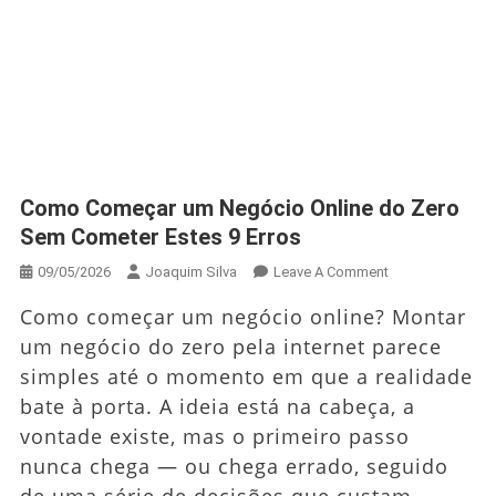
Como Começar um Negócio Online do Zero
Sem Cometer Estes 9 Erros
On
09/05/2026
Joaquim Silva
Leave A Comment
Como
Como começar um negócio online? Montar
Começar
um negócio do zero pela internet parece
Um
simples até o momento em que a realidade
Negócio
Online
bate à porta. A ideia está na cabeça, a
Do
vontade existe, mas o primeiro passo
Zero
nunca chega — ou chega errado, seguido
Sem
de uma série de decisões que custam