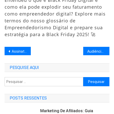
Entendeu o que é Black Friday Digital e
como ela pode explodir seu faturamento
como empreendedor digital? Explore mais
termos do nosso glossário de
Empreendedorismo Digital e prepare sua
estratégia para a Black Friday 2025! 🚀
Navegação
Assinatura recorrente
Audiência fria e quente
de
PESQUISE AQUI
Post
Pesquisar
por:
POSTS RESSENTES
Marketing De Afiliados: Guia