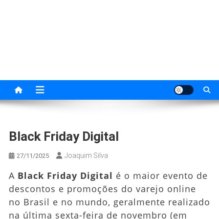
Skip
to
content
Empreendedor Digital
Transforme ideias em negócios digitais de
sucesso.
Black Friday Digital
Joaquim Silva
27/11/2025
A
Black Friday Digital
é o maior evento de
descontos e promoções do varejo online
no Brasil e no mundo, geralmente realizado
na última sexta-feira de novembro (em